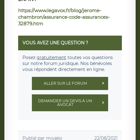
https://www.legavox.fr/blog/jerome-
chambron/assurance-code-assurances-
32879.htm
VOUS AVEZ UNE QUESTION ?
Posez
gratuitement
toutes vos questions
sur notre forum juridique. Nos bénévoles
vous répondent directement en ligne.
ALLER SUR LE FORUM
DEMANDER UN DEVIS À UN
AVOCAT
Publié par
miyako
22/08/2021