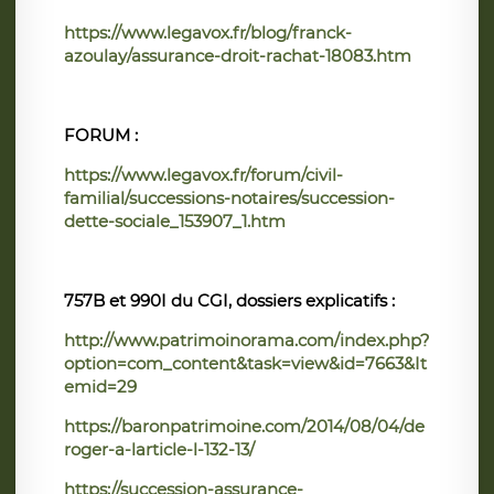
https://www.legavox.fr/blog/franck-
azoulay/assurance-droit-rachat-18083.htm
FORUM :
https://www.legavox.fr/forum/civil-
familial/successions-notaires/succession-
dette-sociale_153907_1.htm
757B et 990I du CGI, dossiers explicatifs :
http://www.patrimoinorama.com/index.php?
option=com_content&task=view&id=7663&It
emid=29
https://baronpatrimoine.com/2014/08/04/de
roger-a-larticle-l-132-13/
https://succession-assurance-