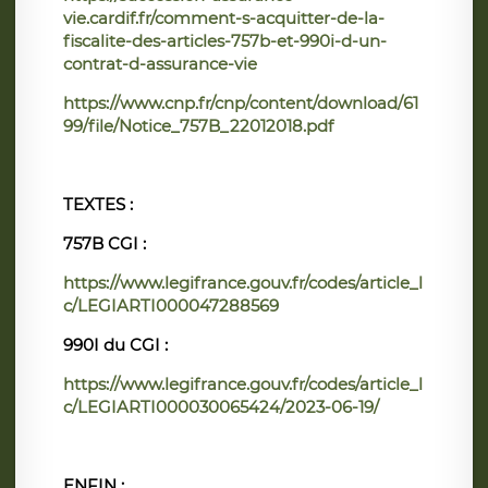
vie.cardif.fr/comment-s-acquitter-de-la-
fiscalite-des-articles-757b-et-990i-d-un-
contrat-d-assurance-vie
https://www.cnp.fr/cnp/content/download/61
99/file/Notice_757B_22012018.pdf
TEXTES :
757B CGI :
https://www.legifrance.gouv.fr/codes/article_l
c/LEGIARTI000047288569
990I du CGI :
https://www.legifrance.gouv.fr/codes/article_l
c/LEGIARTI000030065424/2023-06-19/
ENFIN :