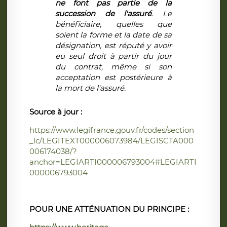
ne font pas partie de la
succession de l'assuré
. Le
bénéficiaire, quelles que
soient la forme et la date de sa
désignation, est réputé y avoir
eu seul droit à partir du jour
du contrat, même si son
acceptation est postérieure à
la mort de l'assuré.
Source à jour :
https://www.legifrance.gouv.fr/codes/section
_lc/LEGITEXT000006073984/LEGISCTA000
006174038/?
anchor=LEGIARTI000006793004#LEGIARTI
000006793004
POUR UNE ATTÉNUATION DU PRINCIPE :