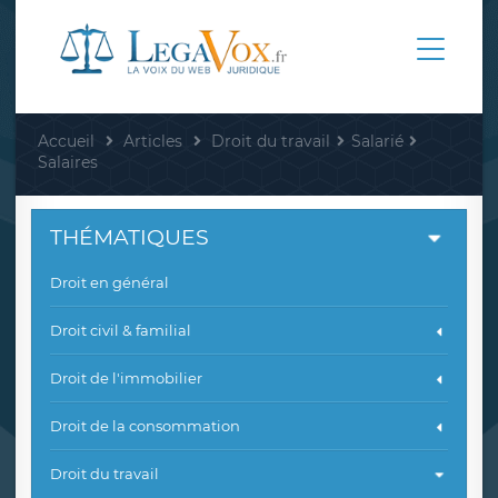
Accueil
Articles
Droit du travail
Salarié
Salaires
THÉMATIQUES
Droit en général
Droit civil & familial
Droit de l'immobilier
Droit de la consommation
Droit du travail