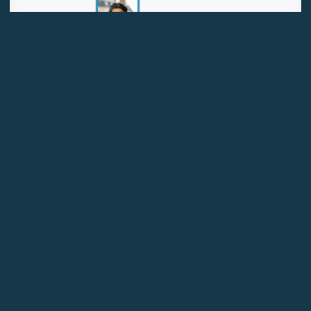
ME PIERRE LADOUCEUR
Droit public & des affaires
Consulter
ME CLARA FENNIRI
Propriété intellectuelle & Numérique
Consulter