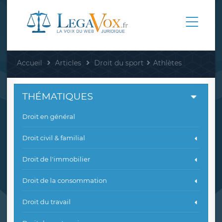
Accueil
Articles
Droit du sport
Athlètes
THÉMATIQUES
Droit en général
Droit civil & familial
Droit de l'immobilier
Droit de la consommation
Droit du travail