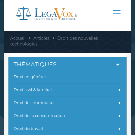
Accueil
Articles
Droit des nouvelles
technologies
THÉMATIQUES
Droit en général
Droit civil & familial
Droit de l'immobilier
Droit de la consommation
Droit du travail