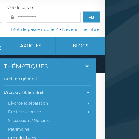
Mot de passe
Mot de passe oublié ?
-
Devenir membre
ARTICLES
BLOGS
E
THÉMATIQUES
Droit en général
Droit civil & familial
Divorce et séparation
Droit et vie privée
Successions / Notaires
Patrimoine
Droit des biens