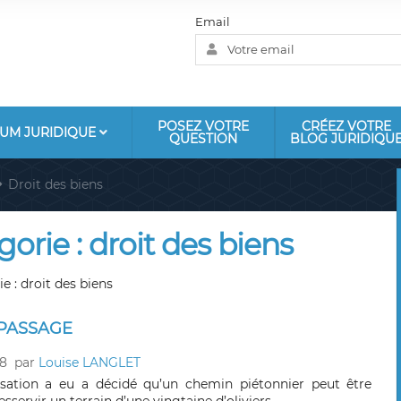
Email
POSEZ VOTRE
CRÉEZ VOTRE
UM JURIDIQUE
QUESTION
BLOG JURIDIQU
Droit des biens
gorie : droit des biens
e : droit des biens
 PASSAGE
18
par
Louise LANGLET
sation a eu a décidé qu’un chemin piétonnier peut être