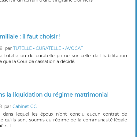
esservir un terrain d’une vingtaine d’oliviers
liale : il faut choisir !
18
par
TUTELLE - CURATELLE - AVOCAT
 tutelle ou de curatelle prime sur celle de l'habilitation
ce que la Cour de cassation a décidé.
s la liquidation du régime matrimonial
8
par
Cabinet GC
as dans lequel les époux n’ont conclu aucun contrat de
te qu’ils sont soumis au régime de la communauté légale
êts. I