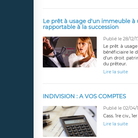
Le prêt à usage d'un immeuble à u
rapportable à la succession
Publié le 28/12/1
Le prêt à usage
bénéficiaire le 
d'un droit patr
du prêteur.
Lire la suite
INDIVISION : A VOS COMPTES
Publié le 02/04/
Cass. 1re civ., 1e
Lire la suite