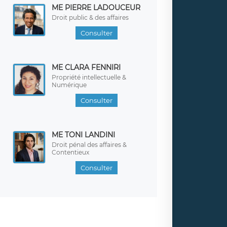
ME PIERRE LADOUCEUR
Droit public & des affaires
Consulter
ME CLARA FENNIRI
Propriété intellectuelle &
Numérique
Consulter
ME TONI LANDINI
Droit pénal des affaires &
Contentieux
Consulter