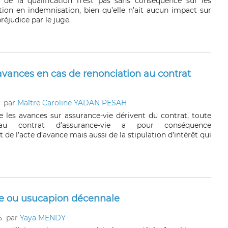
 de la qualification n’est pas sans conséquence sur les
ction en indemnisation, bien qu’elle n’ait aucun impact sur
réjudice par le juge.
vances en cas de renonciation au contrat
par
Maître Caroline YADAN PESAH
 les avances sur assurance-vie dérivent du contrat, toute
 au contrat d’assurance-vie a pour conséquence
 de l’acte d’avance mais aussi de la stipulation d’intérêt qui
gée ou usucapion décennale
5
par
Yaya MENDY