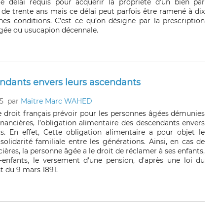
e délai requis pour acquérir la propriété d’un bien par
 de trente ans mais ce délai peut parfois être ramené à dix
nes conditions. C’est ce qu’on désigne par la prescription
égée ou usucapion décennale.
endants envers leurs ascendants
5
par
Maître Marc WAHED
le droit français prévoir pour les personnes âgées démunies
inancières, l’obligation alimentaire des descendants envers
s. En effet, Cette obligation alimentaire a pour objet le
olidarité familiale entre les générations. Ainsi, en cas de
ncières, la personne âgée a le droit de réclamer à ses enfants,
s-enfants, le versement d'une pension, d'après une loi du
t du 9 mars 1891.