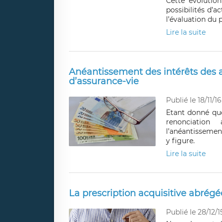
Cette évolution
possibilités d’a
l’évaluation du p
Lire la suite
Anéantissement des intérêts des a
d’assurance-vie
Publié le 18/11/16
Etant donné que
renonciation
l’anéantissement
y figure.
Lire la suite
La prescription acquisitive abré
Publié le 28/12/1