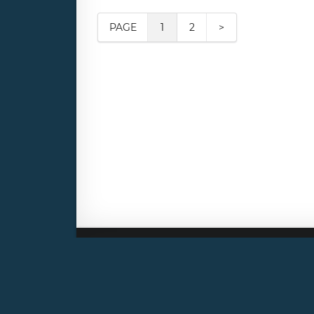
PAGE
1
2
>