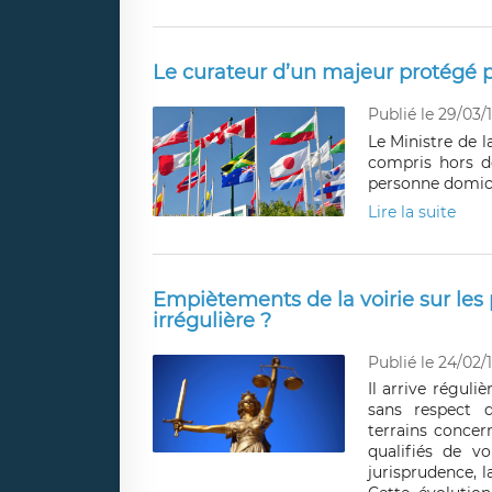
Le curateur d’un majeur protégé pe
Publié le 29/03/
Le Ministre de l
compris hors d
personne domicil
Lire la suite
Empiètements de la voirie sur les p
irrégulière ?
Publié le 24/02/
Il arrive réguli
sans respect d
terrains concer
qualifiés de v
jurisprudence, l