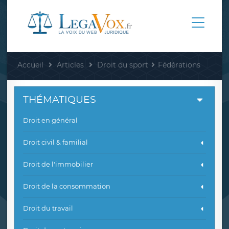
Accueil
Articles
Droit du sport
Fédérations
THÉMATIQUES
Droit en général
Droit civil & familial
Droit de l'immobilier
Droit de la consommation
Droit du travail