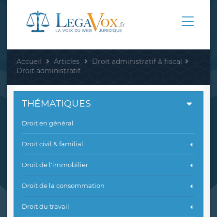
Accueil
Articles
Droit administratif & fiscal
Droit administratif
THÉMATIQUES
Droit en général
Droit civil & familial
Droit de l'immobilier
Droit de la consommation
Droit du travail