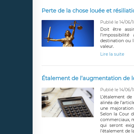
Perte de la chose louée et résiliati
Publié le 14/06/1
Doit être assi
l’impossibili
destination ou 
valeur.
Lire la suite
Étalement de l’augmentation de lo
Publié le 14/06/1
L’étalement de 
alinéa de l’art
une majoration
Selon la Cour de
commerciaux, mai
qui seront exig
l’étalement de l