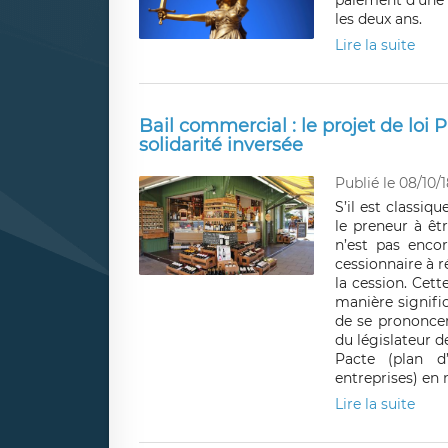
paiement d'une 
les deux ans.
Lire la suite
Bail commercial : le projet de loi P
solidarité inversée
Publié le 08/10/1
S’il est classi
le preneur à êt
n’est pas encor
cessionnaire à r
la cession. Cet
manière signific
de se prononcer
du législateur d
Pacte (plan d
entreprises) en 
Lire la suite