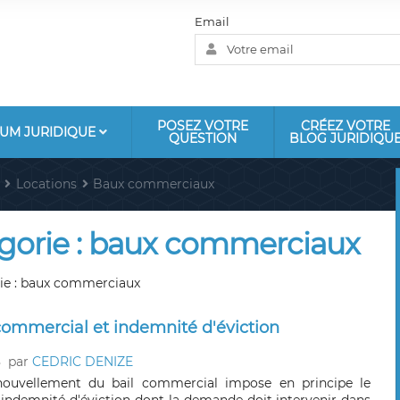
Email
POSEZ VOTRE
CRÉEZ VOTRE
UM JURIDIQUE
QUESTION
BLOG JURIDIQU
Locations
Baux commerciaux
tégorie : baux commerciaux
orie : baux commerciaux
commercial et indemnité d'éviction
8
par
CEDRIC DENIZE
nouvellement du bail commercial impose en principe le