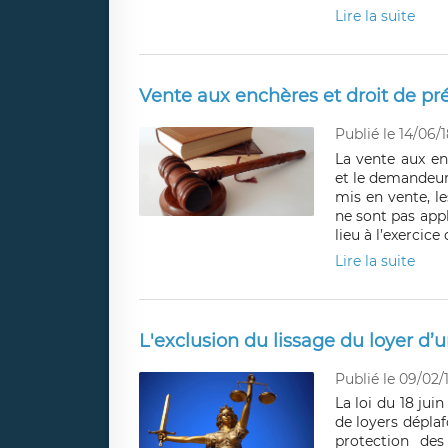
Lire la suite
Vente aux enchères et droit de pr
Publié le 14/06/1
La vente aux en
et le demandeur
mis en vente, le
ne sont pas app
lieu à l’exercic
Lire la suite
L'exclusion du lissage du loyer d’
Publié le 09/02/
La loi du 18 jui
de loyers dépla
protection de