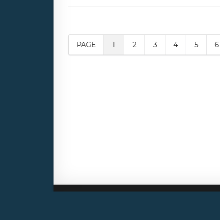
PAGE
1
2
3
4
5
6