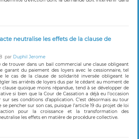
indemnité d'éviction dont la demande doit intervenir dans
acte neutralise les effets de la clause de
8
par
Duphil Jerome
que de trouver dans un bail commercial une clause obligeant
re garant du paiement des loyers avec le cessionnaire, tel
e le cas de la clause de solidarité inversée obligeant le
égler les arriérés de loyers dus par le cédant au moment de
te clause quoique moins répandue, tend à se développer de
ative si bien que la Cour de Cassation a déjà eu l’occasion
 sur ses conditions d’application. C’est désormais au tour
e se pencher sur son cas, puisque l’article 19 du projet de loi
’action pour la croissance et la transformation des
neutralise les effets en matière de procédure collective.