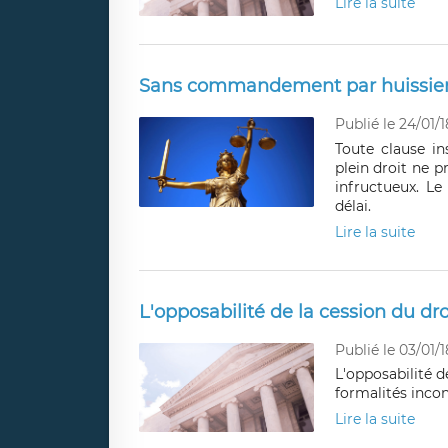
Lire la suite
Sans commandement par huissier p
Publié le 24/01/1
Toute clause in
plein droit ne
infructueux. L
délai.
Lire la suite
L'opposabilité de la cession du droi
Publié le 03/01/1
L'opposabilité d
formalités inco
Lire la suite