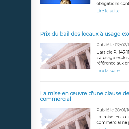
obligations contr
Lire la suite
Prix du bail des locaux à usage ex
Publié le 02/02/
L'article R. 14
« à usage exclus
référence aux pr
Lire la suite
La mise en œuvre d’une clause de r
commercial
Publié le 28/01/1
La mise en œuv
commercial ne pe