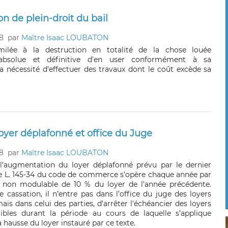
on de plein-droit du bail
8
par
Maître Isaac LOUBATON
milée à la destruction en totalité de la chose louée
té absolue et définitive d’en user conformément à sa
la nécessité d’effectuer des travaux dont le coût excède sa
yer déplafonné et office du Juge
8
par
Maître Isaac LOUBATON
l’augmentation du loyer déplafonné prévu par le dernier
icle L. 145-34 du code de commerce s’opère chaque année par
 non modulable de 10 % du loyer de l’année précédente.
 cassation, il n’entre pas dans l’office du juge des loyers
s dans celui des parties, d’arrêter l’échéancier des loyers
ibles durant la période au cours de laquelle s’applique
a hausse du loyer instauré par ce texte.