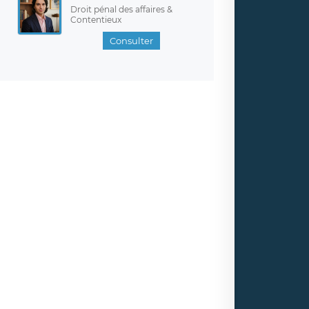
Droit pénal des affaires &
Contentieux
Consulter