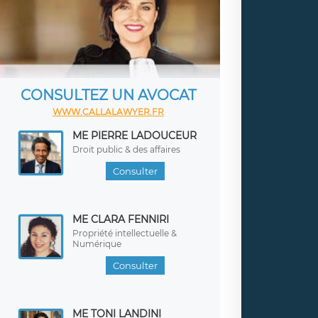
CONSULTEZ UN AVOCAT
WWW.CALLALAWYER.FR
ME PIERRE LADOUCEUR
Droit public & des affaires
Consulter
ME CLARA FENNIRI
Propriété intellectuelle &
Numérique
Consulter
ME TONI LANDINI