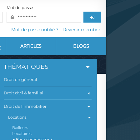
Mot de passe
Mot de passe oublié ?
-
Devenir membre
ARTICLES
BLOGS
E
THÉMATIQUES
Droit en général
Droit civil & familial
Droit de l'immobilier
Locations
Bailleurs
Locataires
Baux commerciaux