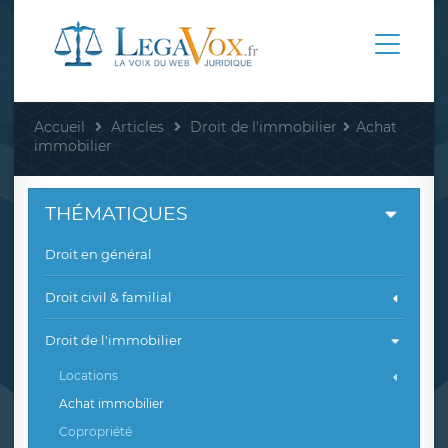
Accueil
Articles
Droit de l'immobilier
Achat
immobilier
THÉMATIQUES
Droit en général
Droit civil & familial
Droit de l'immobilier
Locations
Achat immobilier
Copropriété