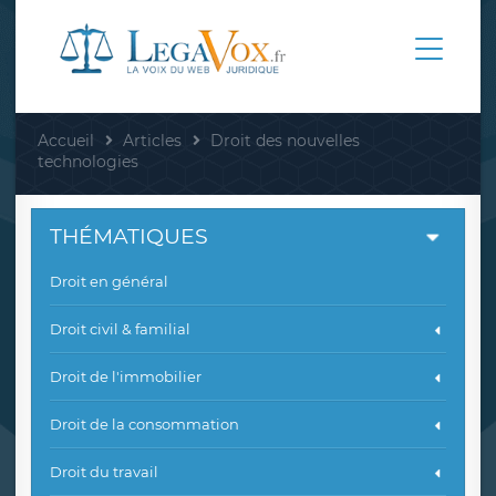
Accueil
Articles
Droit des nouvelles
technologies
THÉMATIQUES
Droit en général
Droit civil & familial
Droit de l'immobilier
Droit de la consommation
Droit du travail