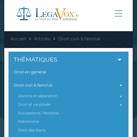
Accueil
Articles
Droit civil & familial
THÉMATIQUES
Droit en général
Droit civil & familial
Divorce et séparation
Droit et vie privée
Successions / Notaires
Patrimoine
Droit des biens