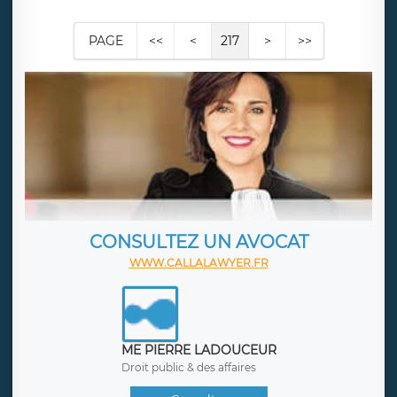
PAGE
<<
<
217
>
>>
CONSULTEZ UN AVOCAT
WWW.CALLALAWYER.FR
ME PIERRE LADOUCEUR
Droit public & des affaires