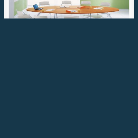
Publié le 24/12/13
par
juris addict
Procédure de réunion du CHSCT.
Lire la suite
PAGE
<<
<
188
>
>>