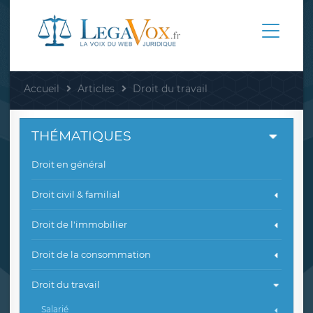
Accueil
Articles
Droit du travail
THÉMATIQUES
Droit en général
Droit civil & familial
Droit de l'immobilier
Droit de la consommation
Droit du travail
Salarié