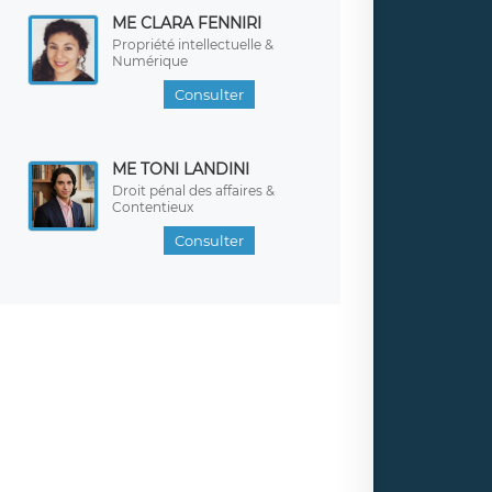
ME CLARA FENNIRI
Propriété intellectuelle &
Numérique
Consulter
ME TONI LANDINI
Droit pénal des affaires &
Contentieux
Consulter