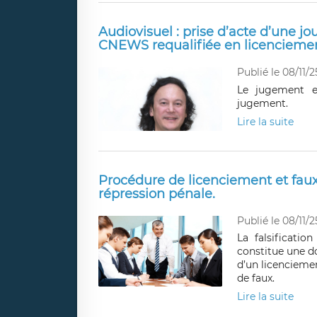
Audiovisuel : prise d’acte d’une jo
CNEWS requalifiée en licenciement
Publié le 08/11/2
Le jugement es
jugement.
Lire la suite
Procédure de licenciement et faux
répression pénale.
Publié le 08/11/2
La falsificati
constitue une do
d’un licenciemen
de faux.
Lire la suite