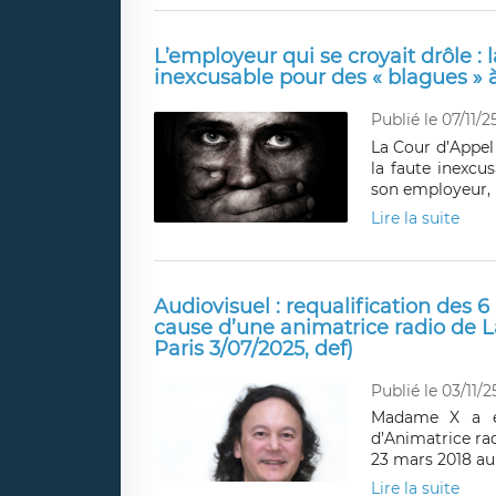
L’employeur qui se croyait drôle : 
inexcusable pour des « blagues » à
Publié le 07/11/2
La Cour d’Appel
la faute inexcu
son employeur, 
Lire la suite
Audiovisuel : requalification des
cause d’une animatrice radio de L
Paris 3/07/2025, def)
Publié le 03/11/2
Madame X a é
d’Animatrice ra
23 mars 2018 au
Lire la suite