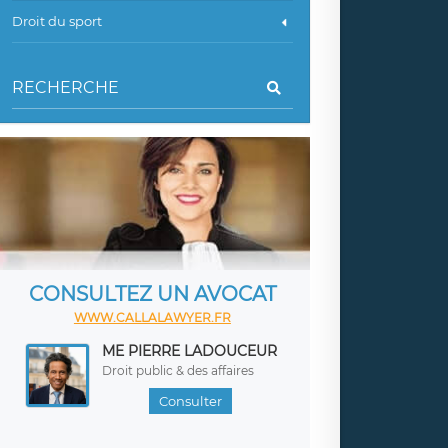
Droit du sport
CONSULTEZ UN AVOCAT
WWW.CALLALAWYER.FR
ME PIERRE LADOUCEUR
Droit public & des affaires
Consulter