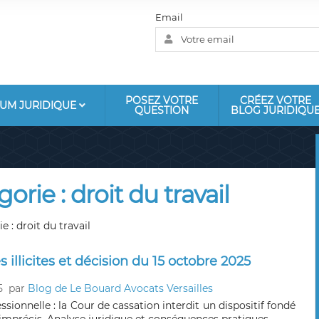
Email
POSEZ VOTRE
CRÉEZ VOTRE
UM JURIDIQUE
QUESTION
BLOG JURIDIQU
orie : droit du travail
e : droit du travail
s illicites et décision du 15 octobre 2025
5
par
Blog de Le Bouard Avocats Versailles
ssionnelle : la Cour de cassation interdit un dispositif fondé