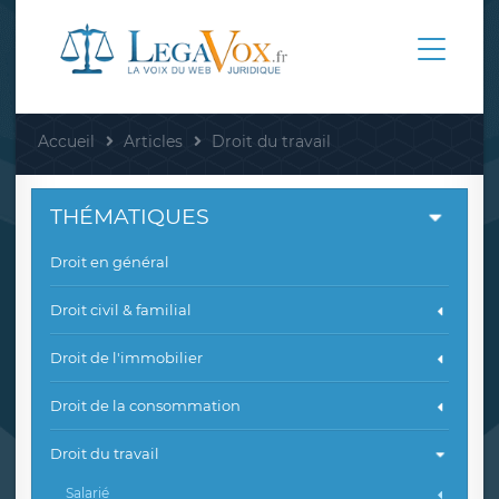
Accueil
Articles
Droit du travail
THÉMATIQUES
Droit en général
Droit civil & familial
Droit de l'immobilier
Droit de la consommation
Droit du travail
Salarié