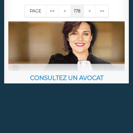
PAGE
<<
<
178
>
>>
CONSULTEZ UN AVOCAT
WWW.CALLALAWYER.FR
ME PIERRE LADOUCEUR
Droit public & des affaires
Consulter