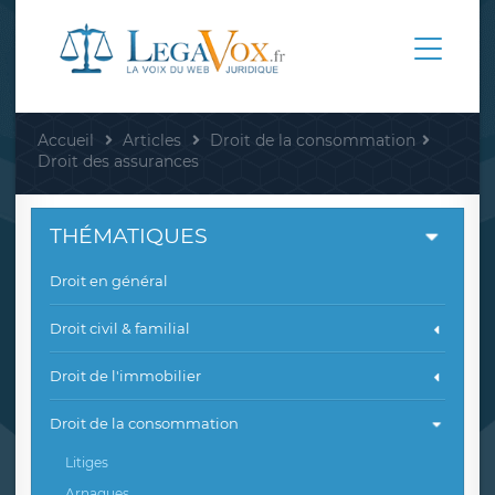
Accueil
Articles
Droit de la consommation
Droit des assurances
THÉMATIQUES
Droit en général
Droit civil & familial
Droit de l'immobilier
Droit de la consommation
Litiges
Arnaques