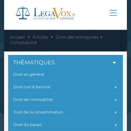
Accueil
Articles
Droit des entreprises
Comptabilité
THÉMATIQUES
Droit en général
Droit civil & familial
Droit de l'immobilier
Droit de la consommation
Droit du travail