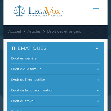
Accueil
Articles
Droit des étrangers
THÉMATIQUES
Droit en général
Droit civil & familial
Droit de l'immobilier
Droit de la consommation
Droit du travail