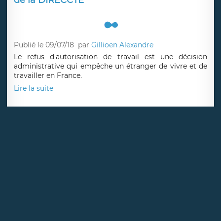
Publié le 17/07/18
par
Gillioen Alexandre
L'adéquation homme/poste est un critère déterminant
pour obtenir un titre de séjour en qualité de salarié
prévue à l'article L313-10 1° du CESEDA.
Lire la suite
Refus d’autorisation de travail : la décision
de la DIRECCTE