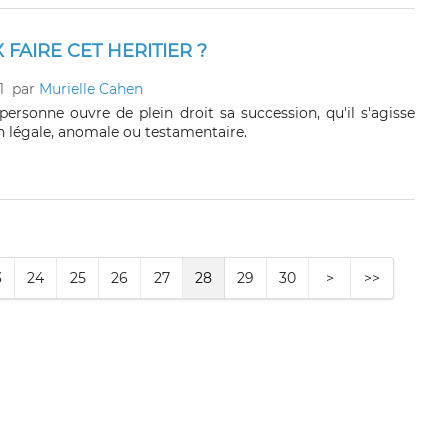
 FAIRE CET HERITIER ?
1
par
Murielle Cahen
personne ouvre de plein droit sa succession, qu'il s'agisse
n légale, anomale ou testamentaire.
3
24
25
26
27
28
29
30
>
>>