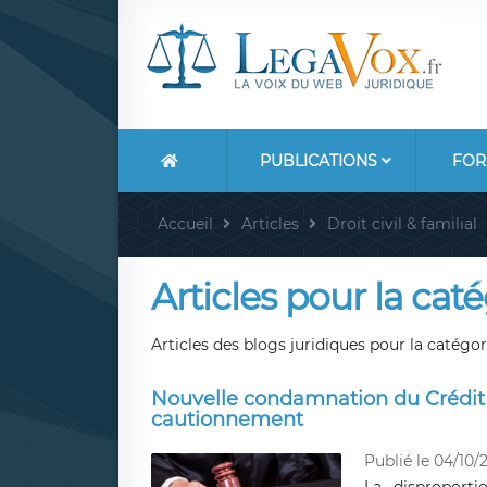
PUBLICATIONS
FOR
Accueil
Articles
Droit civil & familial
Articles pour la catég
Articles des blogs juridiques pour la catégorie
Nouvelle condamnation du Crédit 
cautionnement
Publié le 04/10/2