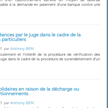
ion d’un cautionnement est-elle un moyen de défense
sable à la demande en paiement d’une banque contre une
éances par le juge dans le cadre de la
particuliers
21
par
Anthony BEM
oulement et l’intérêt de la procédure de vérification des
 juge dans le cadre de la procédure de surendettement d’un
idaires en raison de la décharge ou
autionnements
21
par
Anthony BEM