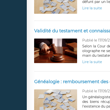
défunt par un l
Lire la suite
Validité du testament et connaiss
Publié le 17/09/2
Selon la Cour de
olographe ne ser
main du testateu
Lire la suite
Généalogie : remboursement des 
Publié le 17/09/2
Un généalogiste
des biens récup
l'existence du p