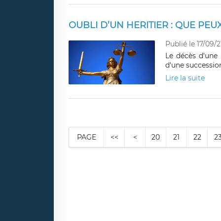
OUBLI D’UN HERITIER : QUE PEUX
Publié le 17/09/2
Le décès d'une 
d'une successio
Lire la suite
PAGE
<<
<
20
21
22
2