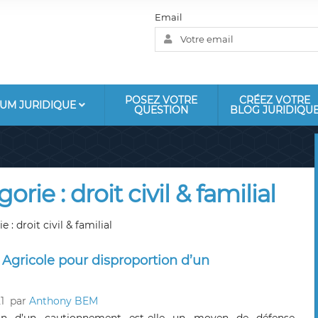
Email
POSEZ VOTRE
CRÉEZ VOTRE
UM JURIDIQUE
QUESTION
BLOG JURIDIQU
orie : droit civil & familial
 : droit civil & familial
Agricole pour disproportion d’un
1
par
Anthony BEM