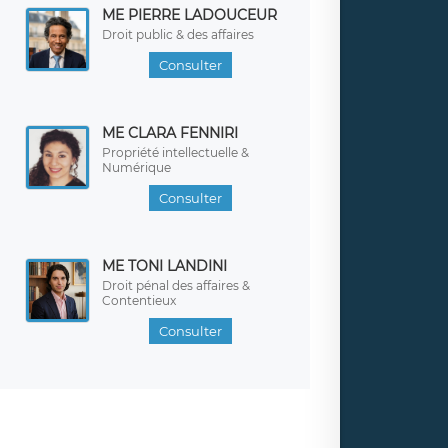
ME PIERRE LADOUCEUR
Droit public & des affaires
Consulter
ME CLARA FENNIRI
Propriété intellectuelle &
Numérique
Consulter
ME TONI LANDINI
Droit pénal des affaires &
Contentieux
Consulter