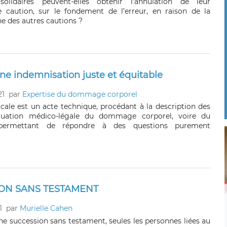
olidaires peuvent-elles obtenir l’annulation de leur
caution, sur le fondement de l’erreur, en raison de la
e des autres cautions ?
une indemnisation juste et équitable
21
par
Expertise du dommage corporel
icale est un acte technique, procédant à la description des
valuation médico-légale du dommage corporel, voire du
 permettant de répondre à des questions purement
ON SANS TESTAMENT
1
par
Murielle Cahen
ne succession sans testament, seules les personnes liées au