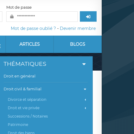
Mot de passe
Mot de passe oublié ?
-
Devenir membre
ARTICLES
BLOGS
E
THÉMATIQUES
Droit en général
Droit civil & familial
Divorce et séparation
Droit et vie privée
Successions / Notaires
Patrimoine
Droit des biens