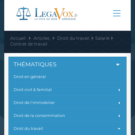
Accueil
Articles
Droit du travail
Salarié
Contrat de travail
THÉMATIQUES
Droit en général
Droit civil & familial
Droit de l'immobilier
Droit de la consommation
Droit du travail