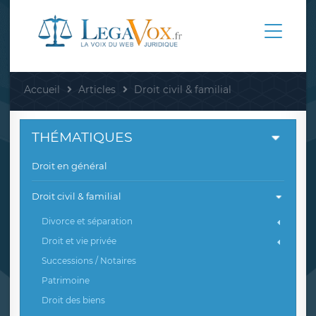
Accueil
Articles
Droit civil & familial
THÉMATIQUES
Droit en général
Droit civil & familial
Divorce et séparation
Droit et vie privée
Successions / Notaires
Patrimoine
Droit des biens