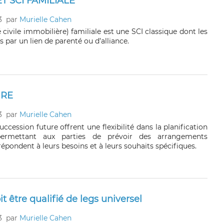
T SCI FAMILIALE
3
par
Murielle Cahen
 civile immobilière) familiale est une SCI classique dont les
s par un lien de parenté ou d’alliance.
URE
3
par
Murielle Cahen
uccession future offrent une flexibilité dans la planification
 permettant aux parties de prévoir des arrangements
 répondent à leurs besoins et à leurs souhaits spécifiques.
t être qualifié de legs universel
3
par
Murielle Cahen