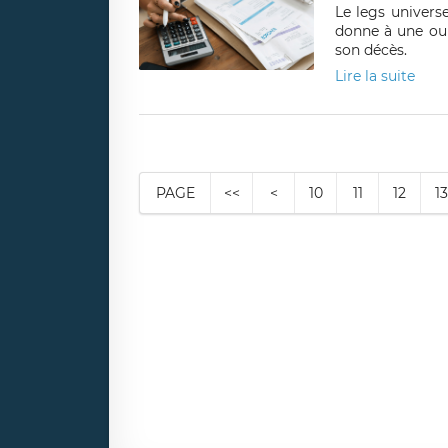
Le legs universe
donne à une ou p
son décès.
Lire la suite
PAGE
<<
<
10
11
12
13