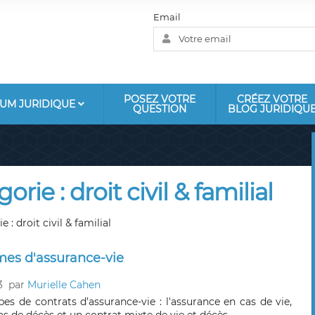
Email
POSEZ VOTRE
CRÉEZ VOTRE
UM JURIDIQUE
QUESTION
BLOG JURIDIQU
orie : droit civil & familial
 : droit civil & familial
mes d'assurance-vie
3
par
Murielle Cahen
types de contrats d’assurance-vie : l'assurance en cas de vie,