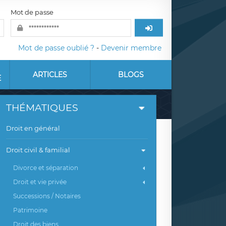
Mot de passe
Mot de passe oublié ?
-
Devenir membre
ARTICLES
BLOGS
E
THÉMATIQUES
Droit en général
Droit civil & familial
Divorce et séparation
Droit et vie privée
Successions / Notaires
Patrimoine
Droit des biens