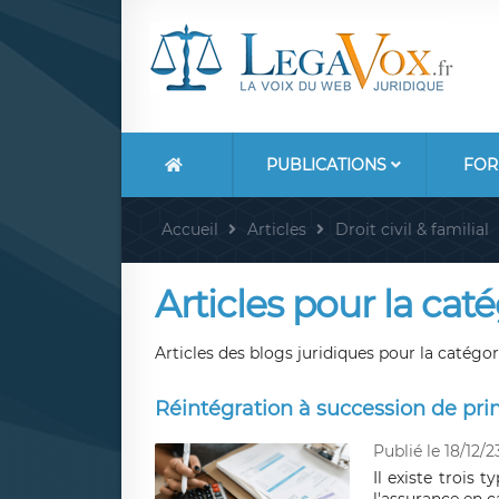
PUBLICATIONS
FOR
Accueil
Articles
Droit civil & familial
Articles pour la catég
Articles des blogs juridiques pour la catégorie
Réintégration à succession de pri
Publié le 18/12/2
Il existe trois 