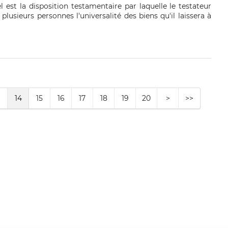
l est la disposition testamentaire par laquelle le testateur
lusieurs personnes l'universalité des biens qu'il laissera à
14
15
16
17
18
19
20
>
>>