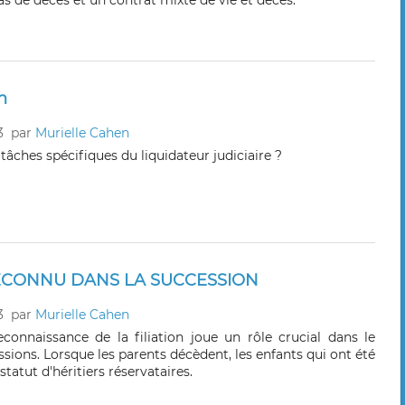
as de décès et un contrat mixte de vie et décès.
n
3
par
Murielle Cahen
 tâches spécifiques du liquidateur judiciaire ?
ECONNU DANS LA SUCCESSION
3
par
Murielle Cahen
econnaissance de la filiation joue un rôle crucial dans le
sions. Lorsque les parents décèdent, les enfants qui ont été
tatut d'héritiers réservataires.