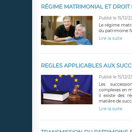
RÉGIME MATRIMONIAL ET DROIT
Publié le 15/12/2
Le régime matri
du patrimoine fa
Lire la suite
REGLES APPLICABLES AUX SUCC
Publié le 15/12/2
Les successio
complexes en mat
il existe des r
matière de succ
Lire la suite