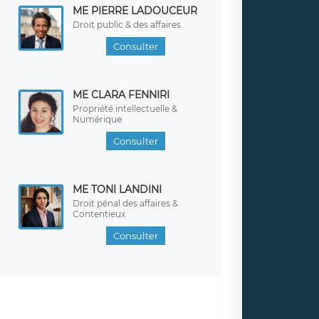
ME PIERRE LADOUCEUR
Droit public & des affaires
Consulter
ME CLARA FENNIRI
Propriété intellectuelle &
Numérique
Consulter
ME TONI LANDINI
Droit pénal des affaires &
Contentieux
Consulter