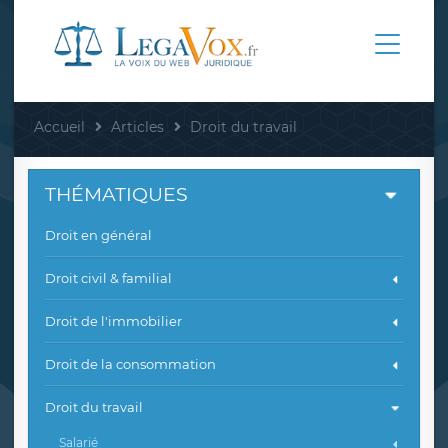
Accueil
Articles
Droit du travail
THÉMATIQUES
Droit en général
Droit civil & familial
Droit de l'immobilier
Droit de la consommation
Droit du travail
Salarié