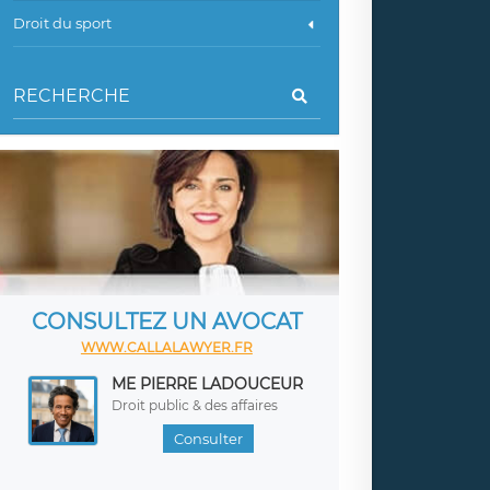
Droit du sport
CONSULTEZ UN AVOCAT
WWW.CALLALAWYER.FR
ME PIERRE LADOUCEUR
Droit public & des affaires
Consulter