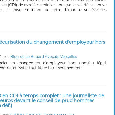
entionnelle permet de mettre fin à un contrat de travail à
née (CDI) de manière amiable. Lorsque le salarié se trouve
die, la mise en œuvre de cette démarche soulève des
sécurisation du changement d’employeur hors
4
par
Blog de Le Bouard Avocats Versailles
ier un changement d’employeur hors transfert légal,
contrat et éviter tout litige futur sereinement !
 en CDI à temps complet : une journaliste de
0 euros devant le conseil de prud'hommes
 déf.)