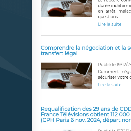
La rupture conv
durée indétermi
en arrêt mala
questions
Lire la suite
Comprendre la négociation et la 
transfert légal
Publié le 19/12/2
Comment négoc
sécuriser votre 
Lire la suite
Requalification des 29 ans de CDD
France Télévisions obtient 112 00
(CPH Paris 6 nov. 2024, départ non