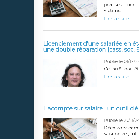
précises pour l
victime.
Lire la suite
Licenciement d’une salariée en ét
une double réparation (cass. soc. 6
Publié le 01/12/2
Cet arrêt doit ê
Lire la suite
L’acompte sur salaire : un outil cl
Publié le 27/11/2
Découvrez comme
saisonniers, of