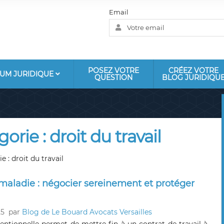
Email
POSEZ VOTRE
CRÉEZ VOTRE
UM JURIDIQUE
QUESTION
BLOG JURIDIQU
orie : droit du travail
e : droit du travail
maladie : négocier sereinement et protéger
25
par
Blog de Le Bouard Avocats Versailles