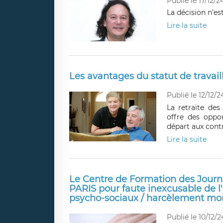
Publié le 17/12/2
La décision n’est
Lire la suite
Les avantages du statut de travail
Publié le 12/12/2
La retraite des
offre des oppo
départ aux contr
Lire la suite
Le Centre de Formation des Journ
PARIS pour faute inexcusable de l
psycho-sociaux / harcèlement mor
Publié le 10/12/2