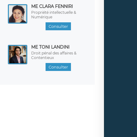
ME CLARA FENNIRI
Propriété intellectuelle &
Numérique
Consulter
ME TONI LANDINI
Droit pénal des affaires &
Contentieux
Consulter