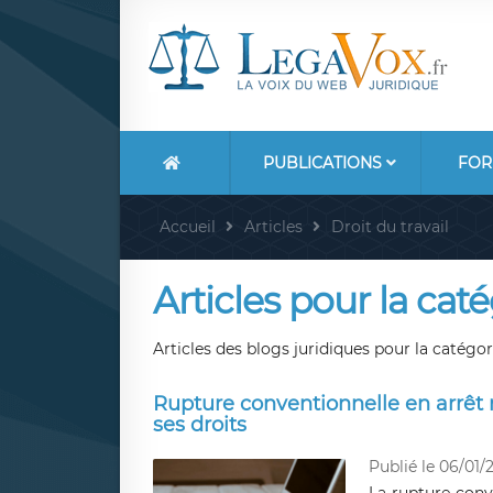
PUBLICATIONS
FOR
Accueil
Articles
Droit du travail
Articles pour la catég
Articles des blogs juridiques pour la catégori
Rupture conventionnelle en arrêt 
ses droits
Publié le 06/01/