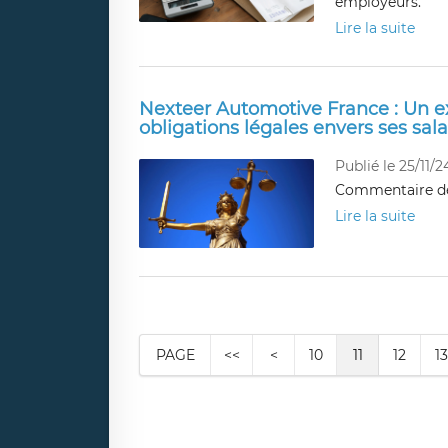
employeurs.
Lire la suite
Nexteer Automotive France : Un
obligations légales envers ses sala
Publié le 25/11/2
Commentaire de 
Lire la suite
PAGE
<<
<
10
11
12
13