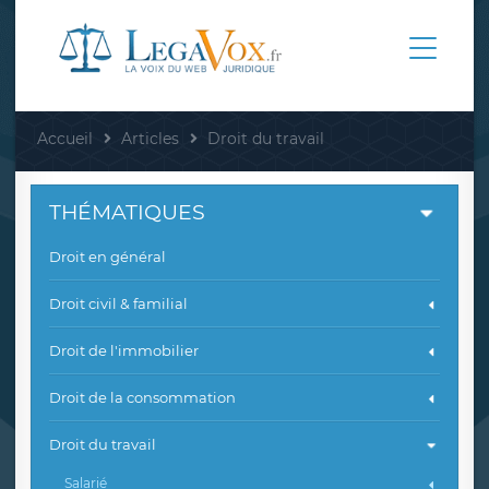
Accueil
Articles
Droit du travail
THÉMATIQUES
Droit en général
Droit civil & familial
Droit de l'immobilier
Droit de la consommation
Droit du travail
Salarié