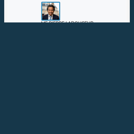
Lille
Le 1er septembre 2025, Nestlé France annonce le
licenciement de son Directeur Général au motif qu’il a
une relation non déclarée avec une salariée
subordonnée directe.
Lire la suite
PAGE
<
3
>
>>