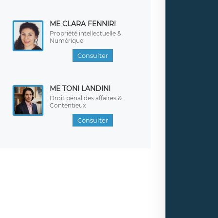
ME CLARA FENNIRI
Propriété intellectuelle &
Numérique
Consulter
ME TONI LANDINI
Droit pénal des affaires &
Contentieux
Consulter