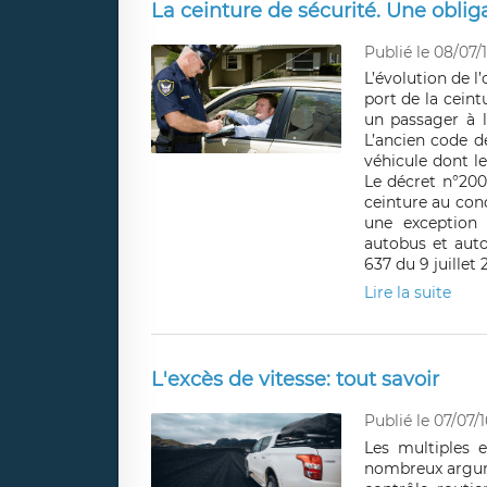
La ceinture de sécurité. Une oblig
Publié le 08/07/
L’évolution de l
port de la ceint
un passager à l
L’ancien code d
véhicule dont le
Le décret n°200
ceinture au con
une exception
autobus et auto
637 du 9 juillet 
Lire la suite
L'excès de vitesse: tout savoir
Publié le 07/07/1
Les multiples 
nombreux argume