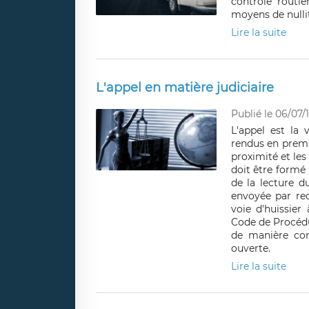
contrôle routie
moyens de nulli
Lire la suite
L'appel en matière judiciaire
Publié le 06/07/
L'appel est la
rendus en premiè
proximité et les
doit être formé 
de la lecture d
envoyée par re
voie d'huissie
Code de Procédu
de manière cont
ouverte.
Lire la suite