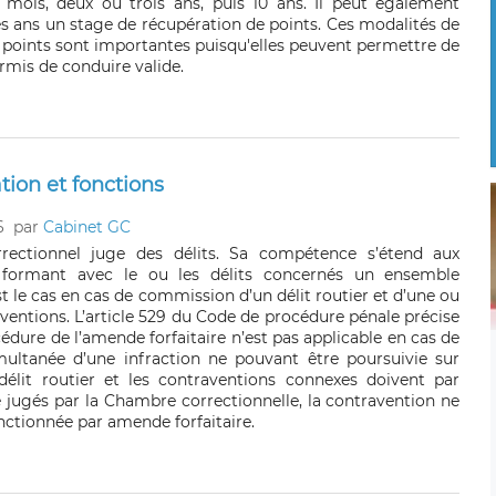
 mois, deux ou trois ans, puis 10 ans. Il peut également
es ans un stage de récupération de points. Ces modalités de
 points sont importantes puisqu'elles peuvent permettre de
rmis de conduire valide.
tion et fonctions
6
par
Cabinet GC
rrectionnel juge des délits. Sa compétence s’étend aux
 formant avec le ou les délits concernés un ensemble
 est le cas en cas de commission d’un délit routier et d’une ou
ventions. L’article 529 du Code de procédure pénale précise
cédure de l’amende forfaitaire n’est pas applicable en cas de
ultanée d’une infraction ne pouvant être poursuivie sur
délit routier et les contraventions connexes doivent par
 jugés par la Chambre correctionnelle, la contravention ne
nctionnée par amende forfaitaire.