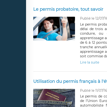
Le permis probatoire, tout savoir
Publié le 12/07/1
Le permis probat
délai de trois 
conduire, ou
apprentissage an
de 6 à 12 points
tranche annuell
apprentissage a
soit commise da
Lire la suite
Utilisation du permis français à l'
Publié le 11/07/1
Le permis de co
de l’Union Eur
automobiliste 