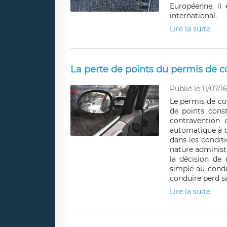
Européenne, il 
international.
Lire la suite
La perte de points du permis de c
Publié le 11/07/1
Le permis de con
de points cons
contravention 
automatique à c
dans les conditi
nature administ
la décision de r
simple au condu
conduire perd sa
Lire la suite