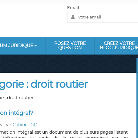
Email
POSEZ VOTRE
CRÉEZ VOTRE
UM JURIDIQUE
QUESTION
BLOG JURIDIQU
gorie : droit routier
e : droit routier
ion intégral?
6
par
Cabinet GC
rmation intégral est un document de plusieurs pages listant