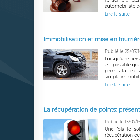
l’ensemble de
automobiliste d
Lire la suite
Immobilisation et mise en fourrièr
Publié le 25/07/1
Lorsqu’une pers
est possible qu
permis la réali
simple immobilis
Lire la suite
La récupération de points: présen
Publié le 15/07/1
Une fois le so
récupération de