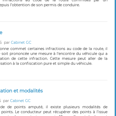
s infractions au code de la route commises par un
epuis l’obtention de son permis de conduire.
e
6
par
Cabinet GC
onne commet certaines infractions au code de la route, il
e soit prononcée une mesure à l’encontre du véhicule qui a
sation de cette infraction. Cette mesure peut aller de la
ation à la confiscation pure et simple du véhicule.
tation et modalités
6
par
Cabinet GC
lde de points amputé, il existe plusieurs modalités de
 points. Le conducteur peut récupérer des points à l'issue