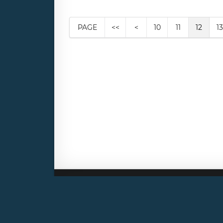
PAGE
<<
<
10
11
12
13