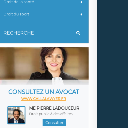
Droit de la santé
Droit du sport
CONSULTEZ UN AVOCAT
WWW.CALLALAWYER.FR
ME PIERRE LADOUCEUR
Droit public & des affaires
Consulter