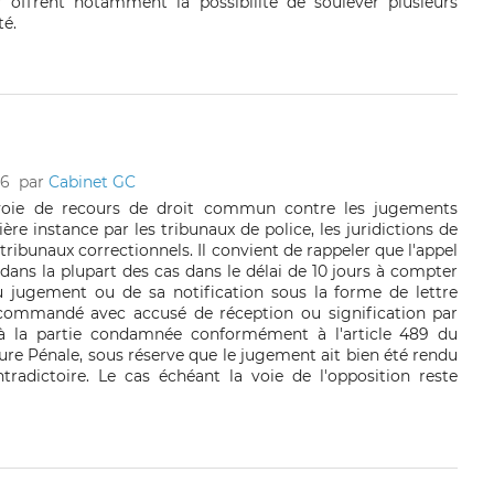
r offrent notamment la possibilité de soulever plusieurs
té.
16
par
Cabinet GC
 voie de recours de droit commun contre les jugements
re instance par les tribunaux de police, les juridictions de
 tribunaux correctionnels. Il convient de rappeler que l'appel
dans la plupart des cas dans le délai de 10 jours à compter
u jugement ou de sa notification sous la forme de lettre
commandé avec accusé de réception ou signification par
r à la partie condamnée conformément à l'article 489 du
re Pénale, sous réserve que le jugement ait bien été rendu
radictoire. Le cas échéant la voie de l'opposition reste