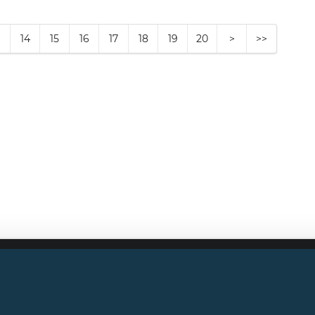
14
15
16
17
18
19
20
>
>>
Mentions légales
Conditions générales d'utilisation
Contactez-nous