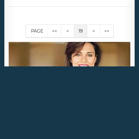
PAGE
<<
<
19
>
>>
CONSULTEZ UN AVOCAT
WWW.CALLALAWYER.FR