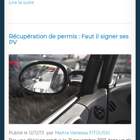
Lire la suite
Récupération de permis : Faut il signer ses
PV
Publié le 12/12/13
par
Maitre Vanessa FITOUSSI