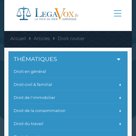
Accueil
Articles
Droit routier
THÉMATIQUES
Droit en général
Droit civil & familial
Droit de l'immobilier
Droit de la consommation
Droit du travail