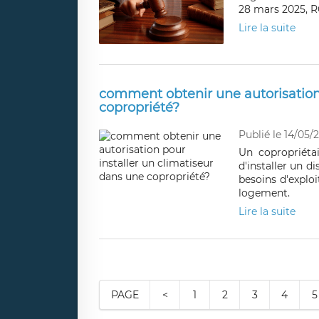
28 mars 2025, R
Lire la suite
comment obtenir une autorisation 
copropriété?
Publié le 14/05/
Un copropriéta
d'installer un d
besoins d'explo
logement.
Lire la suite
PAGE
<
1
2
3
4
5