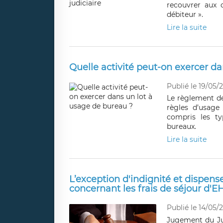
recouvrer aux c
débiteur ».
Lire la suite
Quelle activité peut-on exercer d
Publié le 19/05/
Le règlement de
règles d’usage
compris les ty
bureaux.
Lire la suite
L’exception d'indignité et dispense
concernant les frais de séjour d'
Publié le 14/05/
Jugement du Jug