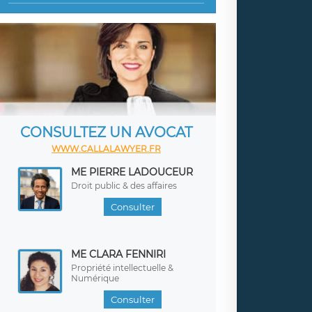
CONSULTEZ UN AVOCAT
WWW.CALLALAWYER.FR
ME PIERRE LADOUCEUR
Droit public & des affaires
Consulter
ME CLARA FENNIRI
Propriété intellectuelle &
Numérique
Consulter