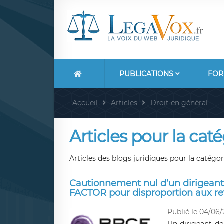
PUBLICATIONS
FOR
Accueil
Articles
Droit en général
Articles pour la caté
Articles des blogs juridiques pour la catégori
Cautionnement nul d’un dirigeant
FACTOR pour disproportion aux re
Publié le 04/06/