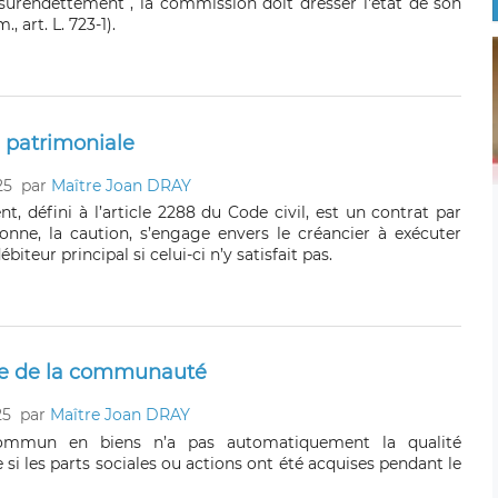
 surendettement , la commission doit dresser l'état de son
, art. L. 723-1).
e patrimoniale
25
par
Maître Joan DRAY
, défini à l’article 2288 du Code civil, est un contrat par
onne, la caution, s’engage envers le créancier à exécuter
ébiteur principal si celui-ci n’y satisfait pas.
ime de la communauté
25
par
Maître Joan DRAY
ommun en biens n’a pas automatiquement la qualité
si les parts sociales ou actions ont été acquises pendant le