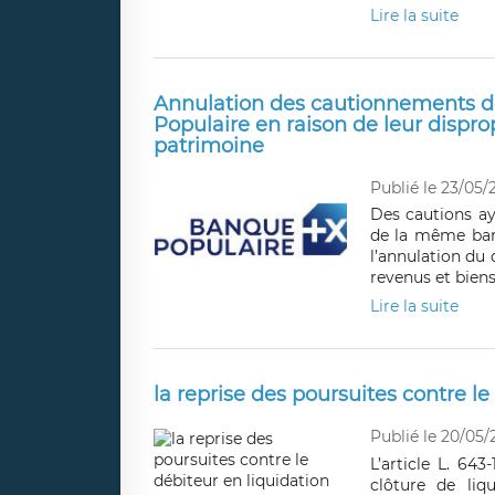
Lire la suite
Annulation des cautionnements de
Populaire en raison de leur dispro
patrimoine
Publié le 23/05/
Des cautions ay
de la même banq
l’annulation du
revenus et biens
Lire la suite
la reprise des poursuites contre le
Publié le 20/05/
L’article L. 6
clôture de liqu