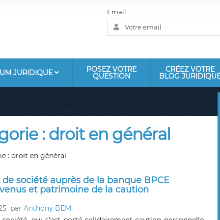
Email
POSEZ VOTRE
CRÉEZ VOTRE
UM JURIDIQUE
QUESTION
BLOG JURIDIQU
gorie : droit en général
e : droit en général
 de société auprès de la banque BPCE
venus et patrimoine de la caution
25
par
Anthony BEM