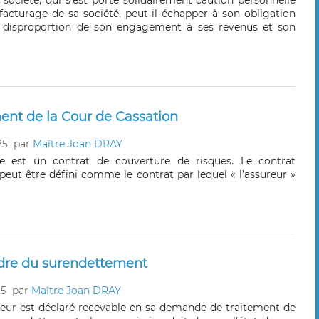
 société, qui s’est porté solidairement caution personnelle
ffacturage de sa société, peut-il échapper à son obligation
a disproportion de son engagement à ses revenus et son
ment de la Cour de Cassation
25
par
Maître Joan DRAY
ie est un contrat de couverture de risques. Le contrat
peut être défini comme le contrat par lequel « l’assureur »
cadre du surendettement
25
par
Maître Joan DRAY
teur est déclaré recevable en sa demande de traitement de