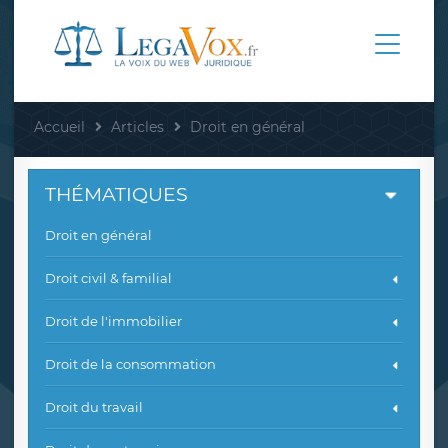
Accueil
Articles
Droit en général
THÉMATIQUES
Droit en général
Droit civil & familial
Droit de l'immobilier
Droit de la consommation
Droit du travail