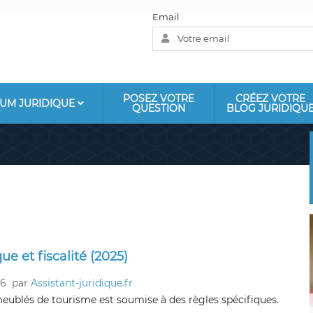
Email
POSEZ VOTRE
CRÉEZ VOTRE
UM JURIDIQUE
QUESTION
BLOG JURIDIQU
ue et fiscalité (2025)
26
par
Assistant-juridique.fr
meublés de tourisme est soumise à des règles spécifiques.