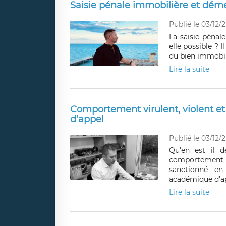
Saisie pénale immobilière et dém
Publié le 03/12/2
La saisie pénal
elle possible ? I
du bien immobil
Lire la suite
Comportement virulent, violent e
d’appel
Publié le 03/12/2
Qu'en est il d
comportement vi
sanctionné en
académique d’ap
Lire la suite