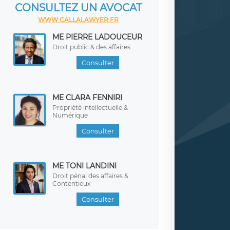
CONSULTEZ UN AVOCAT
WWW.CALLALAWYER.FR
ME PIERRE LADOUCEUR
Droit public & des affaires
Consulter
ME CLARA FENNIRI
Propriété intellectuelle &
Numérique
Consulter
ME TONI LANDINI
Droit pénal des affaires &
Contentieux
Consulter