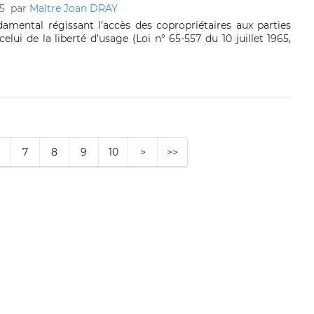
5
par
Maître Joan DRAY
damental régissant l’accès des copropriétaires aux parties
ui de la liberté d’usage (Loi n° 65-557 du 10 juillet 1965,
7
8
9
10
>
>>