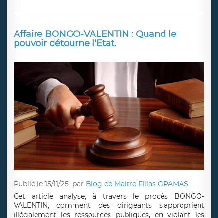
Publié le 17/11/25
par
Blog de Le Bouard Avocats
Versailles
Arrêt de travail par mail : conditions, délais, preuves et
risques. Découvrez comment sécuriser l’envoi d’un
arrêt à votre employeur.
Lire la suite
Affaire BONGO-VALENTIN : Quand le
pouvoir détourne l'Etat.