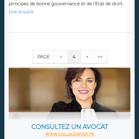
Publié le 15/11/25
par
Blog de Maitre Filias OPAMAS
Cet article analyse, à travers le procès BONGO-
VALENTIN, comment des dirigeants s'approprient
illégalement les ressources publiques, en violant les
principes de bonne gouvernance et de l'Etat de droit.
Lire la suite
PAGE
<
4
>
>>