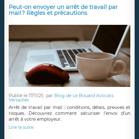
Publié le 17/11/25
par
Me Hubert Kalukanda Mashata
Il est temps que le Comité olympique congolais et
autres structures d’appui au mouvement sportif
régularisent leur existence légale conformément à
l'article 122 de la Loi n°11/023 du 24 décembre 2011.
Lire la suite
Peut-on envoyer un arrêt de travail par
mail ? Règles et précautions