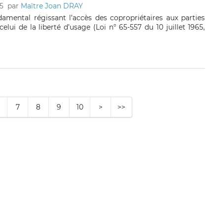
5
par
Maître Joan DRAY
damental régissant l’accès des copropriétaires aux parties
ui de la liberté d’usage (Loi n° 65-557 du 10 juillet 1965,
7
8
9
10
>
>>