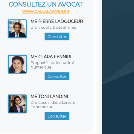
CONSULTEZ UN AVOCAT
WWW.CALLALAWYER.FR
ME PIERRE LADOUCEUR
Droit public & des affaires
Consulter
ME CLARA FENNIRI
Propriété intellectuelle &
Numérique
Consulter
ME TONI LANDINI
Droit pénal des affaires &
Contentieux
Consulter