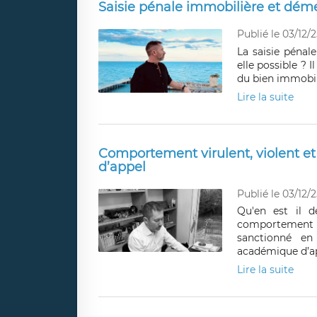
Saisie pénale immobilière et dém
Publié le 03/12/2
La saisie pénal
elle possible ? I
du bien immobil
Lire la suite
Comportement virulent, violent e
d’appel
Publié le 03/12/2
Qu'en est il d
comportement vi
sanctionné en
académique d’ap
Lire la suite