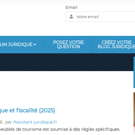
Email
POSEZ VOTRE
CRÉEZ VOTRE
UM JURIDIQUE
QUESTION
BLOG JURIDIQU
ue et fiscalité (2025)
26
par
Assistant-juridique.fr
meublés de tourisme est soumise à des règles spécifiques.