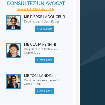
CONSULTEZ UN AVOCAT
WWW.CALLALAWYER.FR
ME PIERRE LADOUCEUR
Droit public & des affaires
Consulter
ME CLARA FENNIRI
Propriété intellectuelle &
Numérique
Consulter
ME TONI LANDINI
Droit pénal des affaires &
Contentieux
Consulter