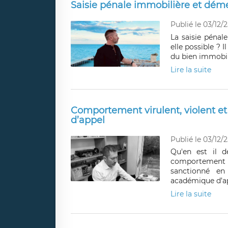
Saisie pénale immobilière et dém
Publié le 03/12/2
La saisie pénal
elle possible ? I
du bien immobil
Lire la suite
Comportement virulent, violent e
d’appel
Publié le 03/12/2
Qu'en est il d
comportement vi
sanctionné en
académique d’ap
Lire la suite