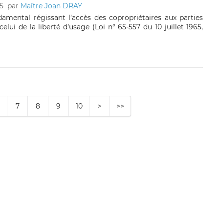
5
par
Maître Joan DRAY
damental régissant l’accès des copropriétaires aux parties
ui de la liberté d’usage (Loi n° 65-557 du 10 juillet 1965,
7
8
9
10
>
>>