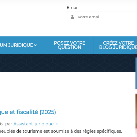
Email
POSEZ VOTRE
CRÉEZ VOTRE
UM JURIDIQUE
QUESTION
BLOG JURIDIQU
ue et fiscalité (2025)
26
par
Assistant-juridique.fr
meublés de tourisme est soumise à des règles spécifiques.