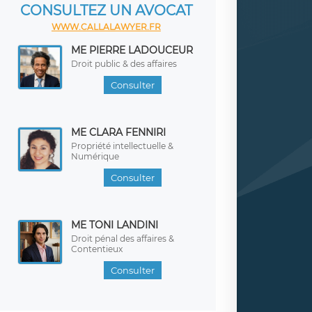
CONSULTEZ UN AVOCAT
WWW.CALLALAWYER.FR
ME PIERRE LADOUCEUR
Droit public & des affaires
Consulter
ME CLARA FENNIRI
Propriété intellectuelle &
Numérique
Consulter
ME TONI LANDINI
Droit pénal des affaires &
Contentieux
Consulter