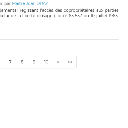
5
par
Maître Joan DRAY
damental régissant l’accès des copropriétaires aux parties
ui de la liberté d’usage (Loi n° 65-557 du 10 juillet 1965,
7
8
9
10
>
>>