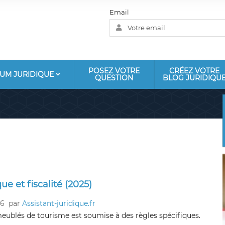
Email
POSEZ VOTRE
CRÉEZ VOTRE
UM JURIDIQUE
QUESTION
BLOG JURIDIQU
ue et fiscalité (2025)
26
par
Assistant-juridique.fr
meublés de tourisme est soumise à des règles spécifiques.