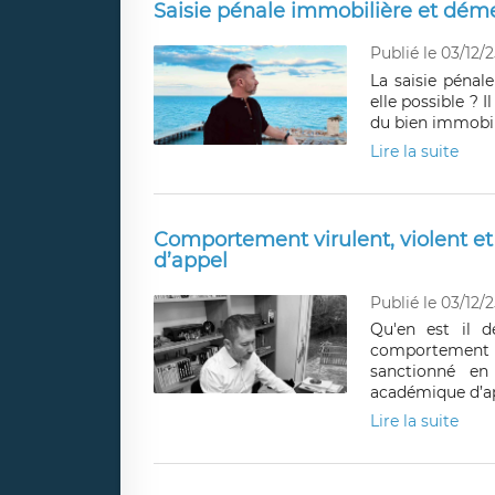
Saisie pénale immobilière et dém
Publié le 03/12/2
La saisie pénal
elle possible ? I
du bien immobil
Lire la suite
Comportement virulent, violent e
d’appel
Publié le 03/12/2
Qu'en est il d
comportement vi
sanctionné en
académique d’ap
Lire la suite