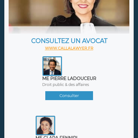
PAGE
<<
<
16
>
>>
CONSULTEZ UN AVOCAT
WWW.CALLALAWYER.FR