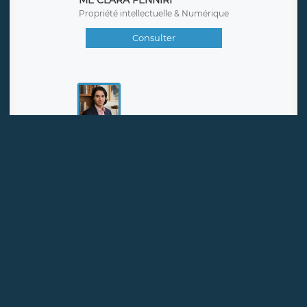
ME PIERRE LADOUCEUR
Droit public & des affaires
Consulter
ME CLARA FENNIRI
Propriété intellectuelle & Numérique
Consulter
ME TONI LANDINI
Droit pénal des affaires & Contentieux
Consulter