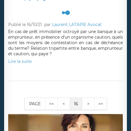
Dans quelles conditions la banque engage sa
responsabilité dans la souscription, l’exécution, et la
résiliation d’un contrat d’assurance vie ?
Lire la suite
Organisme caution et déchéance du
terme, qui paye ?
Publié le 16/10/21
par
Laurent LATAPIE Avocat
En cas de prêt immobilier octroyé par une banque à un
emprunteur, en présence d’un organisme caution, quels
sont les moyens de contestation en cas de déchéance
du terme? Relation tripartite entre banque, emprunteur
et caution, qui paye ?
Lire la suite