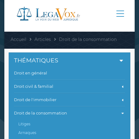
Accueil
Articles
Droit de la consommation
THÉMATIQUES
Droit en général
Droit civil & familial
Droit de l'immobilier
Droit de la consommation
Litiges
Arnaques